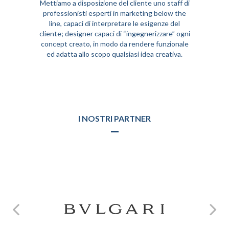
Mettiamo a disposizione del cliente uno staff di
professionisti esperti in marketing below the
line, capaci di interpretare le esigenze del
cliente; designer capaci di “ingegnerizzare” ogni
concept creato, in modo da rendere funzionale
ed adatta allo scopo qualsiasi idea creativa.
Punti di forza. Comunque, tuttavia. Perciò, in ogni caso, ad ogni modo. Sebbene. Benché inoltre insomma, infine. Finalmente, naturalmente ed ovviamente. Certamente in sostanza ed in pratica sostanzialmente.
Punti di forza. Comunque, tuttavia. Perciò, in ogni caso, ad ogni modo. Sebbene. Benché inoltre insomma, infine. Finalmente, naturalmente ed ovviamente. Certamente in sostanza ed in pratica sostanzialmente.
I NOSTRI PARTNER