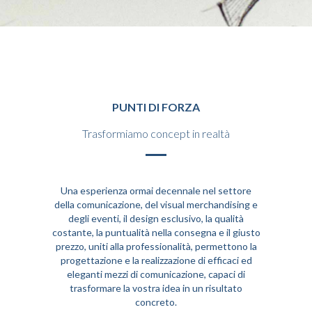
Punti di forza. Comunque, tuttavia. Perciò, in ogni caso, ad ogni modo. Sebbene. Benché inoltre insomma, infine. Finalmente, naturalmente ed ovviamente. Certamente in sostanza ed in pratica sostanzialmente.
Punti di forza. Comunque, tuttavia. Perciò, in ogni caso, ad ogni modo. Sebbene. Benché inoltre insomma, infine. Finalmente, naturalmente ed ovviamente. Certamente in sostanza ed in pratica sostanzialmente.
PUNTI DI FORZA
Trasformiamo concept in realtà
Una esperienza ormai decennale nel settore
della comunicazione, del visual merchandising e
degli eventi, il design esclusivo, la qualità
costante, la puntualità nella consegna e il giusto
prezzo, uniti alla professionalità, permettono la
progettazione e la realizzazione di efficaci ed
eleganti mezzi di comunicazione, capaci di
trasformare la vostra idea in un risultato
concreto.