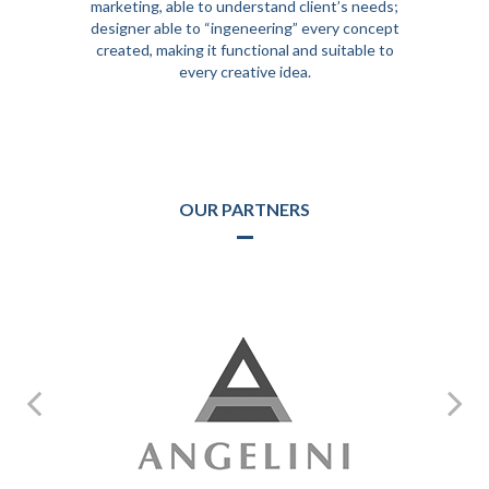
marketing, able to understand client’s needs;
designer able to “ingeneering” every concept
created, making it functional and suitable to
every creative idea.
Strong points. Comunque, tuttavia. Perciò, in ogni caso, ad ogni modo. Sebbene. Benché inoltre insomma, infine. Finalmente, naturalmente ed ovviamente. Certamente in sostanza ed in pratica sostanzialmente.
Strong points. Comunque, tuttavia. Perciò, in ogni caso, ad ogni modo. Sebbene. Benché inoltre insomma, infine. Finalmente, naturalmente ed ovviamente. Certamente in sostanza ed in pratica sostanzialmente.
OUR PARTNERS