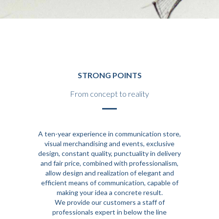
Strong points. Comunque, tuttavia. Perciò, in ogni caso, ad ogni modo. Sebbene. Benché inoltre insomma, infine. Finalmente, naturalmente ed ovviamente. Certamente in sostanza ed in pratica sostanzialmente.
Strong points. Comunque, tuttavia. Perciò, in ogni caso, ad ogni modo. Sebbene. Benché inoltre insomma, infine. Finalmente, naturalmente ed ovviamente. Certamente in sostanza ed in pratica sostanzialmente.
STRONG POINTS
From concept to reality
A ten-year experience in communication store,
visual merchandising and events, exclusive
design, constant quality, punctuality in delivery
and fair price, combined with professionalism,
allow design and realization of elegant and
efficient means of communication, capable of
making your idea a concrete result.
We provide our customers a staff of
professionals expert in below the line